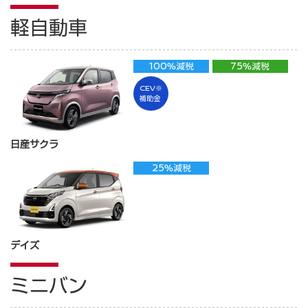
軽自動車
100%減税
75%減税
CEV※
補助金
日産サクラ
25%減税
デイズ
ミニバン