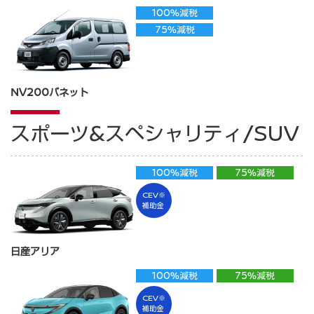
100%減税
75%減税
NV200バネット
スポーツ&スペシャリティ/SUV
100%減税
75%減税
CEV※
補助金
日産アリア
100%減税
75%減税
CEV※
補助金