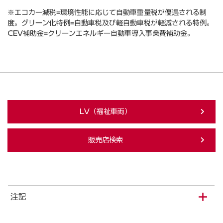
※エコカー減税=環境性能に応じて自動車重量税が優遇される制
度。グリーン化特例=自動車税及び軽自動車税が軽減される特例。
CEV補助金=クリーンエネルギー自動車導入事業費補助金。
LV（福祉車両）
販売店検索
注記