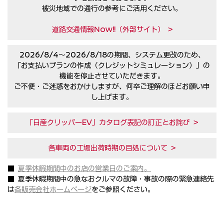
被災地域での通行の参考にご活用ください。
道路交通情報Now!!（外部サイト） >
2026/8/4〜2026/8/18の期間、システム更改のため、
「お支払いプランの作成（クレジットシミュレーション）」の
機能を停止させていただきます。
ご不便・ご迷惑をおかけしますが、何卒ご理解のほどお願い申
し上げます。
「日産クリッパーEV」カタログ表記の訂正とお詫び >
各車両の工場出荷時期の目処について >
■
夏季休暇期間中のお店の営業日のご案内。
■ 夏季休暇期間中の急なおクルマの故障・事故の際の緊急連絡先
は
各販売会社ホームページ
をご参照ください。