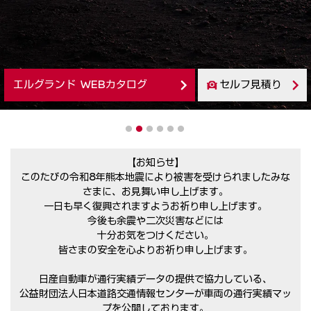
エルグランド WEBカタログ
セルフ見積り
1
2
3
4
5
6
【お知らせ】
このたびの令和8年熊本地震により被害を受けられましたみな
さまに、お見舞い申し上げます。
一日も早く復興されますようお祈り申し上げます。
今後も余震や二次災害などには
十分お気をつけください。
皆さまの安全を心よりお祈り申し上げます。
日産自動車が通行実績データの提供で協力している、
公益財団法人日本道路交通情報センターが車両の通行実績マッ
プを公開しております。