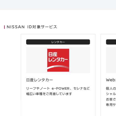
NISSAN ID対象サービス
レンタカー
日産レンタカー
We
リーフやノート e-POWER、セレナなど
個人
幅広い車種をご用意しています
シャ
お客
専用サ