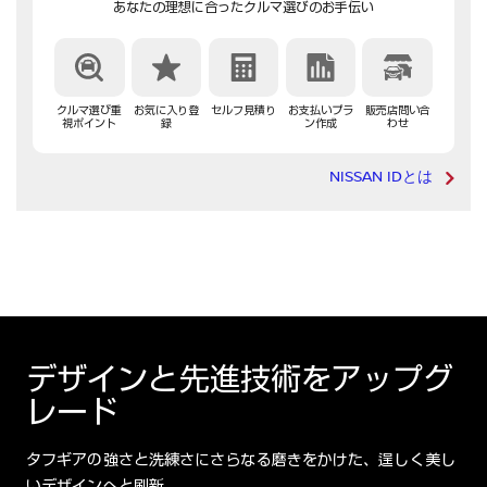
あなたの理想に合ったクルマ選びのお手伝い
クルマ選び重
お気に入り登
セルフ見積り
お支払いプラ
販売店問い合
視ポイント
録
ン作成
わせ
NISSAN IDとは
デザインと先進技術をアップグ
レード
タフギアの強さと洗練さにさらなる磨きをかけた、逞しく美し
いデザインへと刷新。