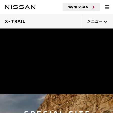
メ
MyNISSAN
イ
ン
コ
X-TRAIL
メニュー
ン
テ
ン
ツ
へ