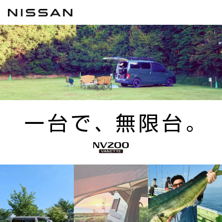
一台で、
無限台。