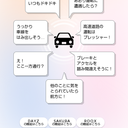
あおり運転に
いつもドキドキ
遭遇したら？
うっかり
高速道路の
車線を
運転は
はみ出しそう
…
プレッシャー！
ブレーキと
え！
アクセルを
ここ一方通行？
踏み間違えそうに！
他のことに気を
とられていたら
前方に！
DAYZ
SAKURA
ROOX
の機能はこちら
の機能はこちら
の機能はこちら