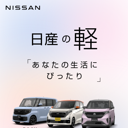
軽
日産
の
あなたの生活に
ぴったり