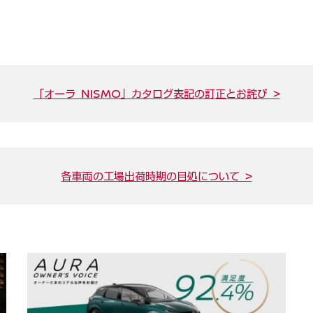
「オーラ NISMO」カタログ表記の訂正とお詫び >
各車両の工場出荷時期の目処について >