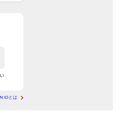
い
AN IDとは