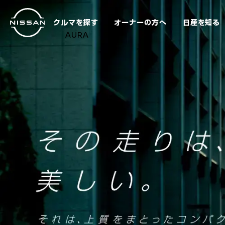
メ
イ
クルマを探す
オーナーの方へ
日産を知る
ン
AURA
コ
ン
テ
ン
ツ
へ