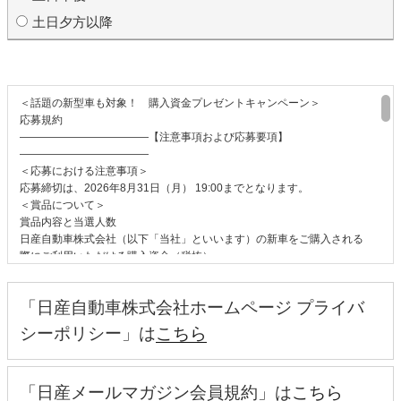
土日夕方以降
＜話題の新型車も対象！ 購入資金プレゼントキャンペーン＞
応募規約
――――――――――――【注意事項および応募要項】
――――――――――――
＜応募における注意事項＞
応募締切は、2026年8月31日（月） 19:00までとなります。
＜賞品について＞
賞品内容と当選人数
日産自動車株式会社（以下「当社」といいます）の新車をご購入される
際にご利用いただける購入資金（税抜）
●応募者の中から200名さまに30万円
●キャンペーン応募後に「W チャンス 試乗キャンペーン」にもご参加い
「日産自動車株式会社ホームページ プライバ
ただいた方の中から5,000名さまに10万円
※おクルマ1台のご購入につき、購入資金プレゼントキャンペーンでの
シーポリシー」は
こちら
購入資金30万円、試乗キャンペーンでの購入資金10万円それぞれ1回ず
つまでのご利用に限ります。
対象車種：全12車種
「日産メールマガジン会員規約」は
こちら
ルークス、日産リーフ、エクストレイル、セレナ、日産アリア、