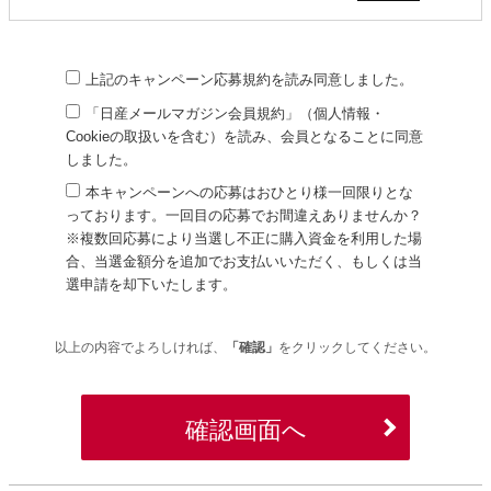
ノート、オーラ、キックス、日産サクラ、デイズ、エルグランド、ムラ
ーノ
※ムラーノ、新型キックス、新型エルグランドについては2027年3月31
日（水）までに車両登録いただいた方。
上記のキャンペーン応募規約を読み同意しました。
※希望車種は、当選者さまと日産販売店との商談開始時に改めてお選び
「日産メールマガジン会員規約」（個人情報・
いただけます。
※応募時にお選びいただいた希望車種によって、当選確率が変動するこ
Cookieの取扱いを含む）を読み、会員となることに同意
とはございません。
しました。
※本キャンペーン期間中に販売店にて正式発注が可能で、登録期限に間
本キャンペーンへの応募はおひとり様一回限りとな
に合うモデルに限ります。
っております。一回目の応募でお間違えありませんか？
※正式発注可能なモデルについては、販売員にお問い合わせください。
※複数回応募により当選し不正に購入資金を利用した場
キャンペーン応募期間
2026年4月16日（木）10:00～2026年8月31日（月）19:00
合、当選金額分を追加でお支払いいただく、もしくは当
賞品のご利用について
選申請を却下いたします。
本賞品は日産の新車ご注文時の車両本体価格（税抜）からのお値引きに
適用いたします。
――――――――――――以下は賞品によりご案内が異なります
以上の内容でよろしければ、
「確認」
をクリックしてください。
――――――――――――
＜キャンペーン応募賞品：購入資金30万円＞
賞品の適用条件について
確認画面へ
以下3項目を満たす場合に、賞品が適用されます。
（1）個人もしくは個人事業主の方で、新車をご購入、または新車のリ
ース契約をされた方が対象になります。なお、本キャンペーンの対象と
なるリース契約は販売店で契約できるリース契約に限ります。