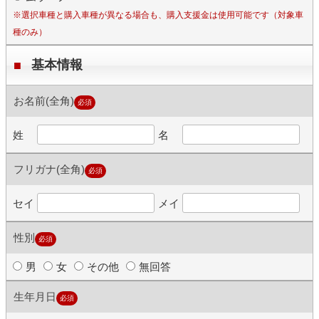
※選択車種と購入車種が異なる場合も、購入支援金は使用可能です（対象車
種のみ）
基本情報
お名前(全角)
必須
姓
名
フリガナ(全角)
必須
セイ
メイ
性別
必須
男
女
その他
無回答
生年月日
必須