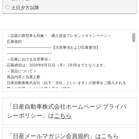
土日夕方以降
＜話題の新型車も対象！ 購入資金プレゼントキャンペーン＞
応募規約
――――――――――――【注意事項および応募要項】
――――――――――――
＜応募における注意事項＞
応募締切は、2026年8月31日（月） 19:00までとなります。
＜賞品について＞
賞品内容と当選人数
日産自動車株式会社（以下「当社」といいます）の新車をご購入される
際にご利用いただける購入資金（税抜）
●応募者の中から200名さまに30万円
●キャンペーン応募後に「W チャンス 試乗キャンペーン」にもご参加い
「日産自動車株式会社ホームページ プライバ
ただいた方の中から5,000名さまに10万円
※おクルマ1台のご購入につき、購入資金プレゼントキャンペーンでの
シーポリシー」は
こちら
購入資金30万円、試乗キャンペーンでの購入資金10万円それぞれ1回ず
つまでのご利用に限ります。
対象車種：全12車種
「日産メールマガジン会員規約」は
こちら
ルークス、日産リーフ、エクストレイル、セレナ、日産アリア、