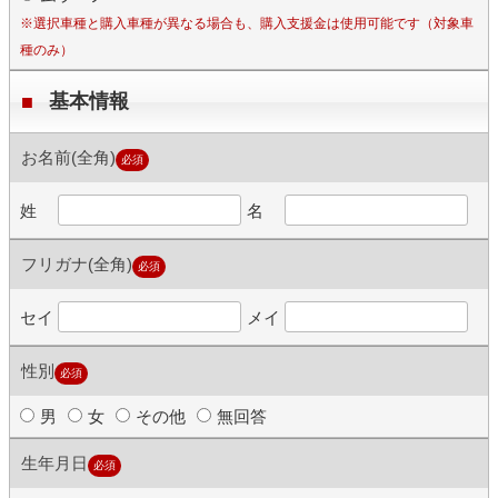
※選択車種と購入車種が異なる場合も、購入支援金は使用可能です（対象車
種のみ）
基本情報
お名前(全角)
必須
姓
名
フリガナ(全角)
必須
セイ
メイ
性別
必須
男
女
その他
無回答
生年月日
必須