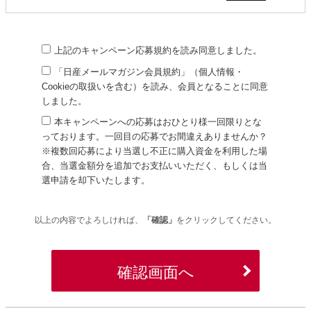
ノート、オーラ、キックス、日産サクラ、デイズ、エルグランド、ムラ
ーノ
※ムラーノ、新型キックス、新型エルグランドについては2027年3月31
日（水）までに車両登録いただいた方。
上記のキャンペーン応募規約を読み同意しました。
※希望車種は、当選者さまと日産販売店との商談開始時に改めてお選び
「日産メールマガジン会員規約」（個人情報・
いただけます。
※応募時にお選びいただいた希望車種によって、当選確率が変動するこ
Cookieの取扱いを含む）を読み、会員となることに同意
とはございません。
しました。
※本キャンペーン期間中に販売店にて正式発注が可能で、登録期限に間
本キャンペーンへの応募はおひとり様一回限りとな
に合うモデルに限ります。
っております。一回目の応募でお間違えありませんか？
※正式発注可能なモデルについては、販売員にお問い合わせください。
※複数回応募により当選し不正に購入資金を利用した場
キャンペーン応募期間
2026年4月16日（木）10:00～2026年8月31日（月）19:00
合、当選金額分を追加でお支払いいただく、もしくは当
賞品のご利用について
選申請を却下いたします。
本賞品は日産の新車ご注文時の車両本体価格（税抜）からのお値引きに
適用いたします。
――――――――――――以下は賞品によりご案内が異なります
以上の内容でよろしければ、
「確認」
をクリックしてください。
――――――――――――
＜キャンペーン応募賞品：購入資金30万円＞
賞品の適用条件について
確認画面へ
以下3項目を満たす場合に、賞品が適用されます。
（1）個人もしくは個人事業主の方で、新車をご購入、または新車のリ
ース契約をされた方が対象になります。なお、本キャンペーンの対象と
なるリース契約は販売店で契約できるリース契約に限ります。